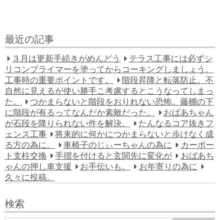
最近の記事
３月は更新手続きがめんどう
テラス工事には必ずシ
リコンプライマーを塗ってからコーキングしましょう。
工事時の重要ポイントです。
階段昇降と転落防止。不
自然に見えるが使い勝手こ考慮するとこうなってしまっ
た。
つかまらないと階段をおりれない恐怖。藤棚の下
に階段が有るってなんだか素敵だった。
おばあちゃん
が石段を降りられない件を解決。
たんなるコア抜きフ
ェンス工事
将来的に何かにつかまらないと歩けなく成
る方の為に。
車椅子のじぃーちゃんの為に
カーポー
ト支柱交換
手摺を付けると玄関先に変化が
おばあち
ゃんの押し車支援
お手伝いも。
お年寄りの為に
久々に投稿。
検索